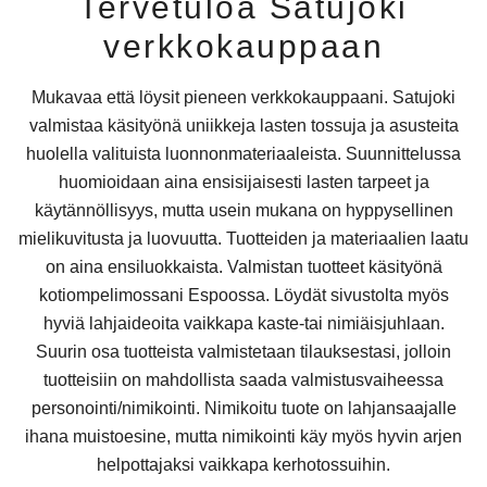
Tervetuloa Satujoki
verkkokauppaan
Mukavaa että löysit pieneen verkkokauppaani. Satujoki
valmistaa käsityönä uniikkeja lasten tossuja ja asusteita
huolella valituista luonnonmateriaaleista. Suunnittelussa
huomioidaan aina ensisijaisesti lasten tarpeet ja
käytännöllisyys, mutta usein mukana on hyppysellinen
mielikuvitusta ja luovuutta. Tuotteiden ja materiaalien laatu
on aina ensiluokkaista. Valmistan tuotteet käsityönä
kotiompelimossani Espoossa. Löydät sivustolta myös
hyviä lahjaideoita vaikkapa kaste-tai nimiäisjuhlaan.
Suurin osa tuotteista valmistetaan tilauksestasi, jolloin
tuotteisiin on mahdollista saada valmistusvaiheessa
personointi/nimikointi. Nimikoitu tuote on lahjansaajalle
ihana muistoesine, mutta nimikointi käy myös hyvin arjen
helpottajaksi vaikkapa kerhotossuihin.