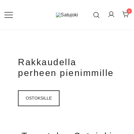
Skip
to
0
content
Lasten tossut ja asusteet
Satujoki
Rakkaudella
perheen pienimmille
OSTOKSILLE