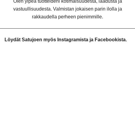
Olen ylpeä tuotteideni kotimaisuudesta, laadusta ja
vastuullisuudesta. Valmistan jokaisen parin ilolla ja
rakkaudella perheen pienimmille.
Löydät Satujoen myös Instagramista ja Facebookista.