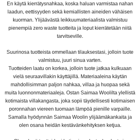
En käytä kierrätysnahkaa, koska haluan varmistaa nahan
laadun, eettisyyden sekä kemiallisten aineiden vähäisen
kuorman. Ylijäävästä leikkuumateriaalista valmistuu
pienempiä zero waste tuotteita ja loput kierrätetään niitä
tarvitseville.
Suurinosa tuotteista ommellaan tilauksestasi, jolloin tuote
valmistuu, juuri sinua varten.
Tuotteiden laatu on korkea, jolloin tuote jatkaa kulkuaan
vielä seuraavillakin käyttäjillä. Materiaaleina käytän
mahdollisimman paljon nahkaa, villaa ja huopaa sekä
muita luonnonmateriaaleja. Ostan Saimaa Woolilta ylellistä
kotimaista villakangasta, joka sopii täydellisesti kotimaisen
poronnahan viereen tuomaan lämpöä pienille varpaille.
Samalla hyödynnän Saimaa Woolin ylijäämäkankaita ja
olen osana heidän kestävänkehityksen ketjua.