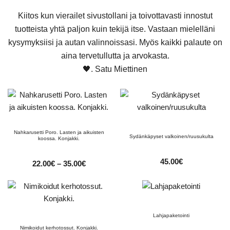
Kiitos kun vierailet sivustollani ja toivottavasti innostut
tuotteista yhtä paljon kuin tekijä itse. Vastaan mielelläni
kysymyksiisi ja autan valinnoissasi. Myös kaikki palaute on
aina tervetullutta ja arvokasta.
🖤. Satu Miettinen
Nahkarusetti Poro. Lasten ja aikuisten
Sydänkäpyset valkoinen/ruusukulta
koossa. Konjakki.
45.00
€
Hintaluokka:
22.00
€
–
35.00
€
22.00€
–
35.00€
Lahjapaketointi
Nimikoidut kerhotossut. Konjakki.