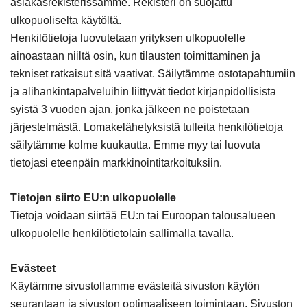
asiakasrekisterissämme. Rekisteri on suojattu
ulkopuoliselta käytöltä.
Henkilötietoja luovutetaan yrityksen ulkopuolelle
ainoastaan niiltä osin, kun tilausten toimittaminen ja
tekniset ratkaisut sitä vaativat. Säilytämme ostotapahtumiin
ja alihankintapalveluihin liittyvät tiedot kirjanpidollisista
syistä 3 vuoden ajan, jonka jälkeen ne poistetaan
järjestelmästä. Lomakelähetyksistä tulleita henkilötietoja
säilytämme kolme kuukautta. Emme myy tai luovuta
tietojasi eteenpäin markkinointitarkoituksiin.
Tietojen siirto EU:n ulkopuolelle
Tietoja voidaan siirtää EU:n tai Euroopan talousalueen
ulkopuolelle henkilötietolain sallimalla tavalla.
Evästeet
Käytämme sivustollamme evästeitä sivuston käytön
seurantaan ja sivuston optimaaliseen toimintaan. Sivuston