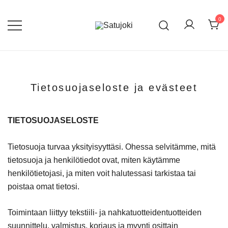
Skip
to
0
content
Lasten tossut ja asusteet
Satujoki
Tietosuojaseloste ja evästeet
TIETOSUOJASELOSTE
Tietosuoja turvaa yksityisyyttäsi. Ohessa selvitämme, mitä
tietosuoja ja henkilötiedot ovat, miten käytämme
henkilötietojasi, ja miten voit halutessasi tarkistaa tai
poistaa omat tietosi.
Toimintaan liittyy tekstiili- ja nahkatuotteidentuotteiden
suunnittelu, valmistus, korjaus ja myynti osittain