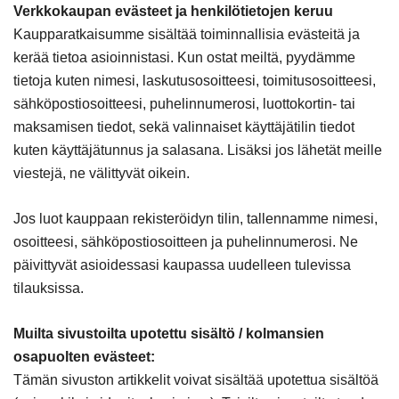
Verkkokaupan evästeet ja henkilötietojen keruu
Kaupparatkaisumme sisältää toiminnallisia evästeitä ja
kerää tietoa asioinnistasi. Kun ostat meiltä, pyydämme
tietoja kuten nimesi, laskutusosoitteesi, toimitusosoitteesi,
sähköpostiosoitteesi, puhelinnumerosi, luottokortin- tai
maksamisen tiedot, sekä valinnaiset käyttäjätilin tiedot
kuten käyttäjätunnus ja salasana. Lisäksi jos lähetät meille
viestejä, ne välittyvät oikein.
Jos luot kauppaan rekisteröidyn tilin, tallennamme nimesi,
osoitteesi, sähköpostiosoitteen ja puhelinnumerosi. Ne
päivittyvät asioidessasi kaupassa uudelleen tulevissa
tilauksissa.
Muilta sivustoilta upotettu sisältö / kolmansien
osapuolten evästeet:
Tämän sivuston artikkelit voivat sisältää upotettua sisältöä