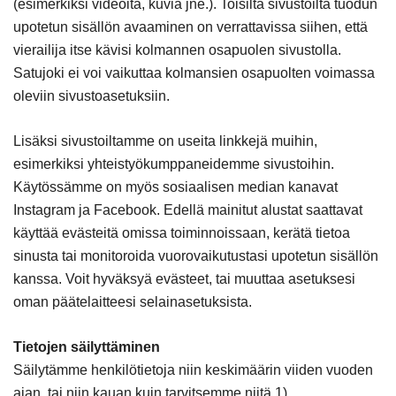
(esimerkiksi videoita, kuvia jne.). Toisilta sivustoilta tuodun
upotetun sisällön avaaminen on verrattavissa siihen, että
vierailija itse kävisi kolmannen osapuolen sivustolla.
Satujoki ei voi vaikuttaa kolmansien osapuolten voimassa
oleviin sivustoasetuksiin.
Lisäksi sivustoiltamme on useita linkkejä muihin,
esimerkiksi yhteistyökumppaneidemme sivustoihin.
Käytössämme on myös sosiaalisen median kanavat
Instagram ja Facebook. Edellä mainitut alustat saattavat
käyttää evästeitä omissa toiminnoissaan, kerätä tietoa
sinusta tai monitoroida vuorovaikutustasi upotetun sisällön
kanssa. Voit hyväksyä evästeet, tai muuttaa asetuksesi
oman päätelaitteesi selainasetuksista.
Tietojen säilyttäminen
Säilytämme henkilötietoja niin keskimäärin viiden vuoden
ajan, tai niin kauan kuin tarvitsemme niitä 1)