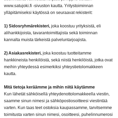
www.satujoki.fi -sivuston kautta. Yritystoiminnan
ylläpitämiseksi käytössä on seuraavat rekisterit:
1) Sidosryhmärekisteri,
joka koostuu yrityksistä, eli
alihankkijoista, tavarantoimittajista sekä toiminnan
kannalta muista tärkeistä palveluntarjoajista.
2) Asiakasrekisteri,
joka koostuu tuotteitamme
hankkineista henkilöistä, sekä niistä henkilöistä, jotka ovat
meihin yhteydessä esimerkiksi yhteystietolomakkeen
kautta.
Mitä tietoja keräämme ja mihin niitä käytämme
Kun lähetät sähköisellä yhteydenottolomakkeella viestin,
saamme sinun nimesi ja sähköpostiosoitteesi viestintää
varten. Kun taas teet ostoksia kaupassamme, tarvitsemme
toimitusta varten sinun nimesi, osoitteesi, puhelinnumerosi