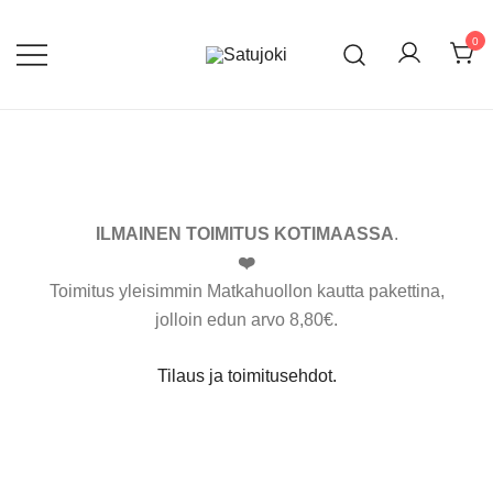
Skip
to
0
content
Lasten tossut ja asusteet
Satujoki
ILMAINEN TOIMITUS KOTIMAASSA
.
❤️
Toimitus yleisimmin Matkahuollon kautta pakettina,
jolloin edun arvo 8,80€.
Tilaus ja toimitusehdot.