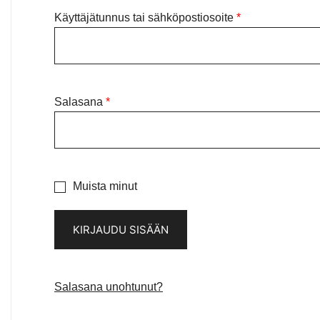
Vaaditaan
Käyttäjätunnus tai sähköpostiosoite
*
Vaaditaan
Salasana
*
Muista minut
KIRJAUDU SISÄÄN
Salasana unohtunut?