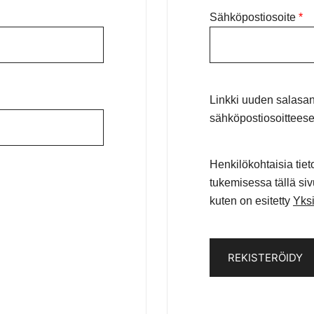
Va
Sähköpostiosoite
*
Linkki uuden salasa
sähköpostiosoitteese
Henkilökohtaisia tie
tukemisessa tällä sivu
kuten on esitetty
Yksi
REKISTERÖIDY