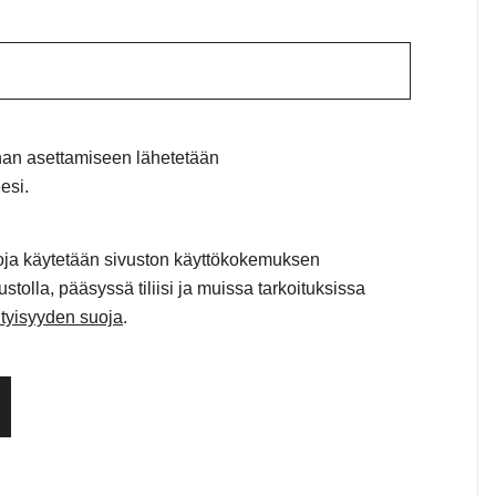
aditaan
nan asettamiseen lähetetään
esi.
toja käytetään sivuston käyttökokemuksen
stolla, pääsyssä tiliisi ja muissa tarkoituksissa
tyisyyden suoja
.