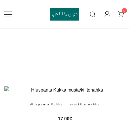
Skip
to
0
content
Lasten tossut ja asusteet
Satujoki
Hiuspanta Kukka musta/kiiltonahka
17.00
€