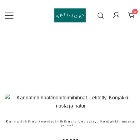
Skip
to
0
content
Lasten tossut ja asusteet
Satujoki
Kannatinhihnat/monitoimihihnat. Letitetty. Konjakki, musta
ja natur.