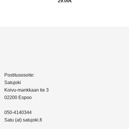
29.00
€
Postitusosoite:
Satujoki
Koivu-mankkaan tie 3
02200 Espoo
050-4140344
Satu (at) satujoki.fi