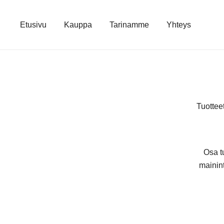
Skip
to
Etusivu
Kauppa
Tarinamme
Yhteys
content
Tuottee
Osa t
mainint