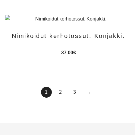
Nimikoidut kerhotossut. Konjakki.
37.00
€
1
2
3
→