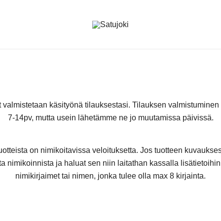
Lasten tossut ja asusteet
Satujoki
t valmistetaan käsityönä tilauksestasi. Tilauksen valmistuminen
7-14pv, mutta usein lähetämme ne jo muutamissa päivissä.
uotteista on nimikoitavissa veloituksetta. Jos tuotteen kuvaukse
a nimikoinnista ja haluat sen niin laitathan kassalla lisätietoihi
nimikirjaimet tai nimen, jonka tulee olla max 8 kirjainta.