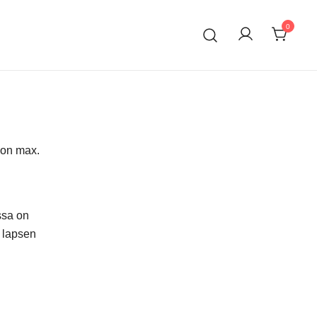
0
 on max.
ssa on
n lapsen