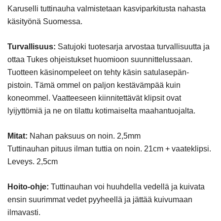
Karuselli tuttinauha valmistetaan kasviparkitusta nahasta
käsityönä Suomessa.
Turvallisuus:
Satujoki tuotesarja arvostaa turvallisuutta ja
ottaa Tukes ohjeistukset huomioon suunnittelussaan.
Tuotteen käsinompeleet on tehty käsin satulasepän-
pistoin. Tämä ommel on paljon kestävämpää kuin
koneommel. Vaatteeseen kiinnitettävät klipsit ovat
lyijyttömiä ja ne on tilattu kotimaiselta maahantuojalta.
Mitat:
Nahan paksuus on noin. 2,5mm
Tuttinauhan pituus ilman tuttia on noin. 21cm + vaateklipsi.
Leveys. 2,5cm
Hoito-ohje:
Tuttinauhan voi huuhdella vedellä ja kuivata
ensin suurimmat vedet pyyheellä ja jättää kuivumaan
ilmavasti.