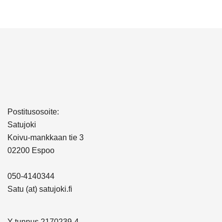
Postitusosoite:
Satujoki
Koivu-mankkaan tie 3
02200 Espoo
050-4140344
Satu (at) satujoki.fi
Y-tunnus 2170239-4