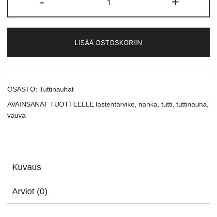
-
+
tuttinauha
natur
määrä
LISÄÄ OSTOSKORIIN
OSASTO:
Tuttinauhat
AVAINSANAT TUOTTEELLE
lastentarvike
,
nahka
,
tutti
,
tuttinauha
,
vauva
Kuvaus
Arviot (0)