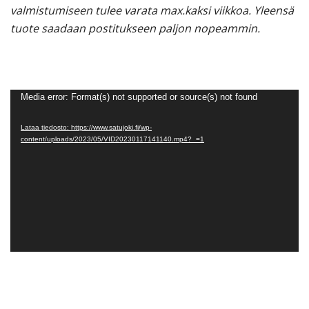
valmistumiseen tulee varata max.kaksi viikkoa. Yleensä
tuote saadaan postitukseen paljon nopeammin.
Videotoistin
Media error: Format(s) not supported or source(s) not found
Lataa tiedosto: https://www.satujoki.fi/wp-
content/uploads/2023/05/VID20230117141140.mp4?_=1