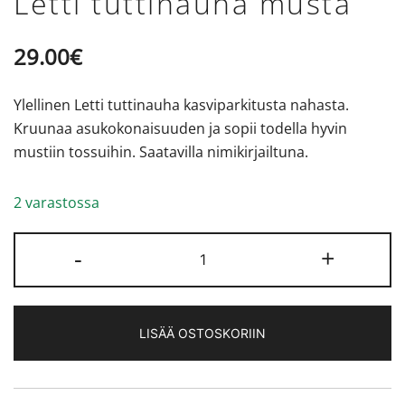
Letti tuttinauha musta
29.00
€
Ylellinen Letti tuttinauha kasviparkitusta nahasta.
Kruunaa asukokonaisuuden ja sopii todella hyvin
mustiin tossuihin. Saatavilla nimikirjailtuna.
2 varastossa
Letti
-
+
tuttinauha
musta
määrä
LISÄÄ OSTOSKORIIN