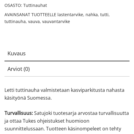
OSASTO:
Tuttinauhat
AVAINSANAT TUOTTEELLE
lastentarvike
,
nahka
,
tutti
,
tuttinauha
,
vauva
,
vauvantarvike
Kuvaus
Arviot (0)
Letti tuttinauha valmistetaan kasviparkitusta nahasta
käsityönä Suomessa.
Turvallisuus:
Satujoki tuotesarja arvostaa turvallisuutta
ja ottaa Tukes ohjeistukset huomioon
suunnittelussaan. Tuotteen käsinompeleet on tehty