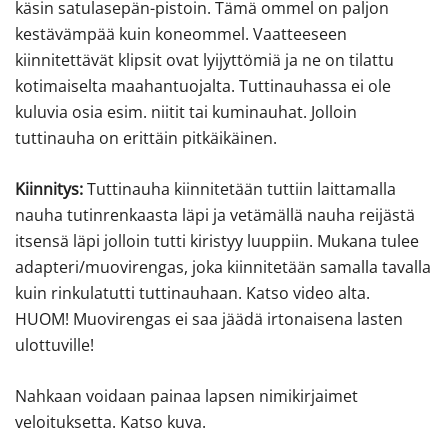
käsin satulasepän-pistoin. Tämä ommel on paljon
kestävämpää kuin koneommel. Vaatteeseen
kiinnitettävät klipsit ovat lyijyttömiä ja ne on tilattu
kotimaiselta maahantuojalta. Tuttinauhassa ei ole
kuluvia osia esim. niitit tai kuminauhat. Jolloin
tuttinauha on erittäin pitkäikäinen.
Kiinnitys:
Tuttinauha kiinnitetään tuttiin laittamalla
nauha tutinrenkaasta läpi ja vetämällä nauha reijästä
itsensä läpi jolloin tutti kiristyy luuppiin. Mukana tulee
adapteri/muovirengas, joka kiinnitetään samalla tavalla
kuin rinkulatutti tuttinauhaan. Katso video alta.
HUOM! Muovirengas ei saa jäädä irtonaisena lasten
ulottuville!
Nahkaan voidaan painaa lapsen nimikirjaimet
veloituksetta. Katso kuva.