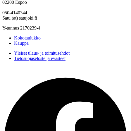
02200 Espoo
050-4140344
Satu (at) satujoki.fi
Y-tunnus 2170239-4
Kokotaulukko
Kauppa
Yleiset tilaus- ja toimitusehdot
Tietosuojaseloste ja evästeet