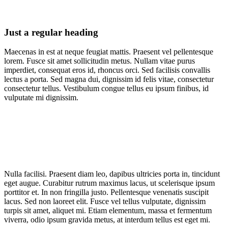
Just a regular heading
Maecenas in est at neque feugiat mattis. Praesent vel pellentesque
lorem. Fusce sit amet sollicitudin metus. Nullam vitae purus
imperdiet, consequat eros id, rhoncus orci. Sed facilisis convallis
lectus a porta. Sed magna dui, dignissim id felis vitae, consectetur
consectetur tellus. Vestibulum congue tellus eu ipsum finibus, id
vulputate mi dignissim.
Nulla facilisi. Praesent diam leo, dapibus ultricies porta in, tincidunt
eget augue. Curabitur rutrum maximus lacus, ut scelerisque ipsum
porttitor et. In non fringilla justo. Pellentesque venenatis suscipit
lacus. Sed non laoreet elit. Fusce vel tellus vulputate, dignissim
turpis sit amet, aliquet mi. Etiam elementum, massa et fermentum
viverra, odio ipsum gravida metus, at interdum tellus est eget mi.