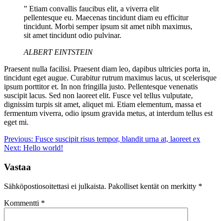
” Etiam convallis faucibus elit, a viverra elit
pellentesque eu. Maecenas tincidunt diam eu efficitur
tincidunt. Morbi semper ipsum sit amet nibh maximus,
sit amet tincidunt odio pulvinar.
ALBERT EINTSTEIN
Praesent nulla facilisi. Praesent diam leo, dapibus ultricies porta in,
tincidunt eget augue. Curabitur rutrum maximus lacus, ut scelerisque
ipsum porttitor et. In non fringilla justo. Pellentesque venenatis
suscipit lacus. Sed non laoreet elit. Fusce vel tellus vulputate,
dignissim turpis sit amet, aliquet mi. Etiam elementum, massa et
fermentum viverra, odio ipsum gravida metus, at interdum tellus est
eget mi.
Artikkelien
Previous:
Fusce suscipit risus tempor, blandit urna at, laoreet ex
Next:
Hello world!
selaus
Vastaa
Sähköpostiosoitettasi ei julkaista.
Pakolliset kentät on merkitty
*
Kommentti
*