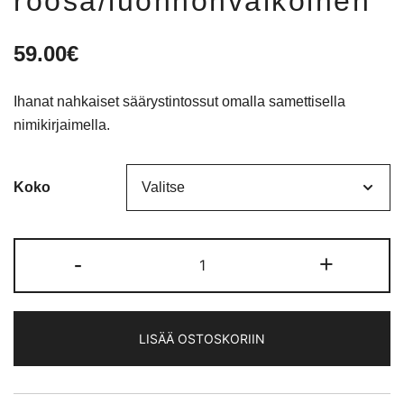
roosa/luonnonvalkoinen
59.00
€
Ihanat nahkaiset säärystintossut omalla samettisella
nimikirjaimella.
Koko
Säärystintossut.
-
+
Sametti
omalla
nimikirjaimella
LISÄÄ OSTOSKORIIN
roosa/luonnonvalkoinen
määrä