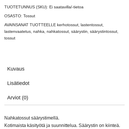
TUOTETUNNUS (SKU):
Ei saatavilla/-tietoa
OSASTO:
Tossut
AVAINSANAT TUOTTEELLE
kerhotossut
,
lastentossut
,
lastenvaatetus
,
nahka
,
nahkatossut
,
säärystin
,
säärystintossut
,
tossut
Kuvaus
Lisätiedot
Arviot (0)
Nahkatossut säärystimellä.
Kotimaista käsityötä ja suunnittelua. Säärystin on kiinteä.