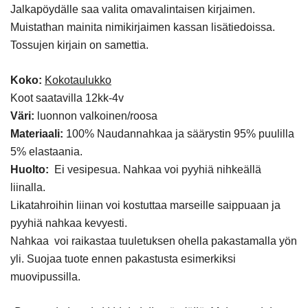
Jalkapöydälle saa valita omavalintaisen kirjaimen.
Muistathan mainita nimikirjaimen kassan lisätiedoissa.
Tossujen kirjain on samettia.
Koko:
Kokotaulukko
Koot saatavilla 12kk-4v
Väri:
luonnon valkoinen/roosa
Materiaali:
100% Naudannahkaa ja säärystin 95% puulilla
5% elastaania.
Huolto:
Ei vesipesua. Nahkaa voi pyyhiä nihkeällä
liinalla.
Likatahroihin liinan voi kostuttaa marseille saippuaan ja
pyyhiä nahkaa kevyesti.
Nahkaa voi raikastaa tuuletuksen ohella pakastamalla yön
yli. Suojaa tuote ennen pakastusta esimerkiksi
muovipussilla.